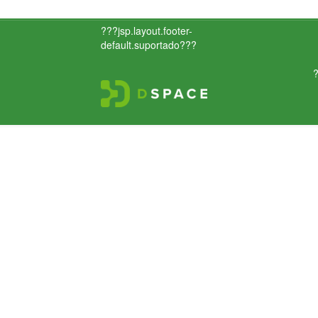
???jsp.layout.footer-
default.suportado???
?