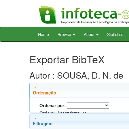
Skip
Home
Browse
About
Statistics
navigation
Exportar BibTeX
Autor : SOUSA, D. N. de
Ordenação
Ordenar por:
Ordem:
Filtragem