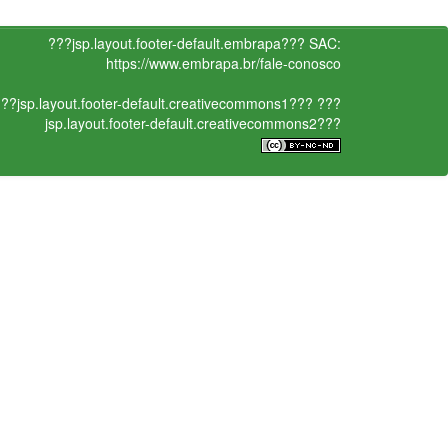
???jsp.layout.footer-default.embrapa???
SAC:
https://www.embrapa.br/fale-conosco
??jsp.layout.footer-default.creativecommons1???
???
jsp.layout.footer-default.creativecommons2???