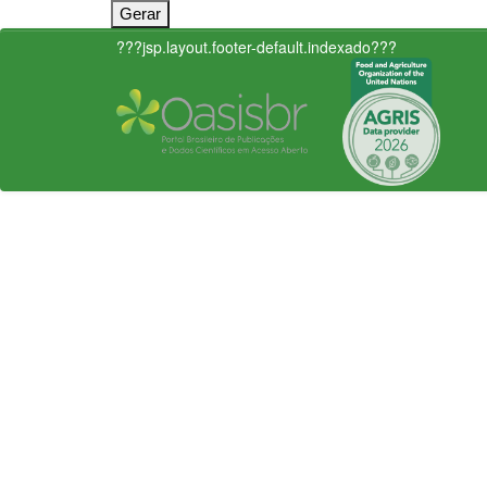
???jsp.layout.footer-default.indexado???