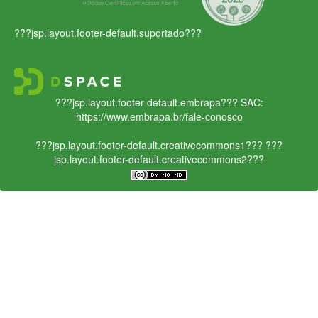
???jsp.layout.footer-default.suportado???
???jsp.layout.footer-default.embrapa???
SAC:
https://www.embrapa.br/fale-conosco
???jsp.layout.footer-default.creativecommons1???
???
jsp.layout.footer-default.creativecommons2???