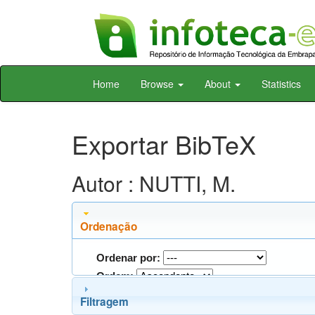
Skip
Home
Browse
About
Statistics
navigation
Exportar BibTeX
Autor : NUTTI, M.
Ordenação
Ordenar por:
Ordem:
Filtragem