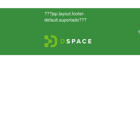
???jsp.layout.footer-
default.suportado???
?