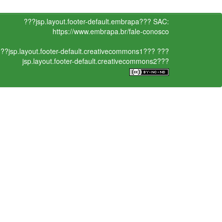
???jsp.layout.footer-default.embrapa???
SAC:
https://www.embrapa.br/fale-conosco
??jsp.layout.footer-default.creativecommons1???
???
jsp.layout.footer-default.creativecommons2???