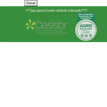
???jsp.layout.footer-default.indexado???