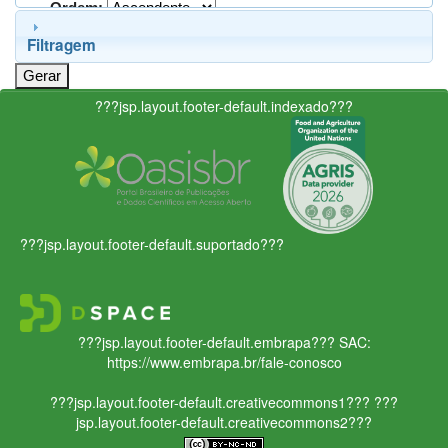
Ordem:
Filtragem
???jsp.layout.footer-default.indexado???
???jsp.layout.footer-default.suportado???
???jsp.layout.footer-default.embrapa???
SAC:
https://www.embrapa.br/fale-conosco
???jsp.layout.footer-default.creativecommons1???
???
jsp.layout.footer-default.creativecommons2???