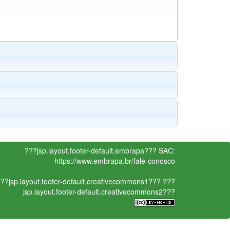
???jsp.layout.footer-default.embrapa???
SAC:
https://www.embrapa.br/fale-conosco
??jsp.layout.footer-default.creativecommons1???
???
jsp.layout.footer-default.creativecommons2???