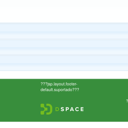
???jsp.layout.footer-
default.suportado???
?