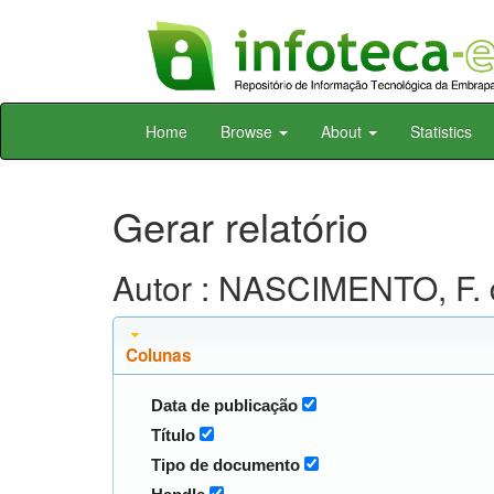
Skip
Home
Browse
About
Statistics
navigation
Gerar relatório
Autor : NASCIMENTO, F. 
Colunas
Data de publicação
Título
Tipo de documento