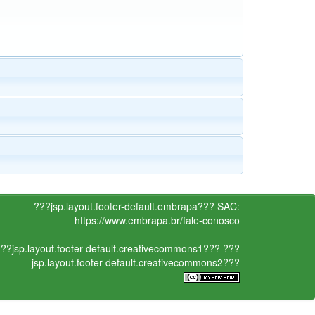
???jsp.layout.footer-default.embrapa???
SAC:
https://www.embrapa.br/fale-conosco
??jsp.layout.footer-default.creativecommons1???
???
jsp.layout.footer-default.creativecommons2???