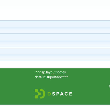
???jsp.layout.footer-
default.suportado???
?