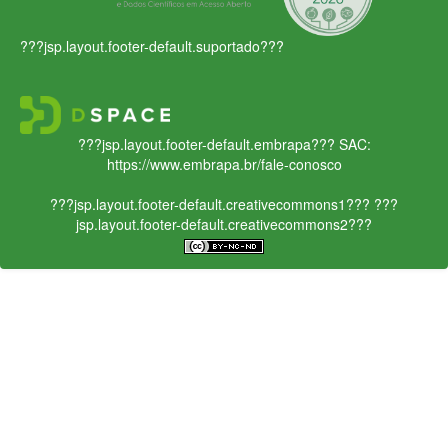
???jsp.layout.footer-default.suportado???
???jsp.layout.footer-default.embrapa???
SAC:
https://www.embrapa.br/fale-conosco
???jsp.layout.footer-default.creativecommons1???
???
jsp.layout.footer-default.creativecommons2???