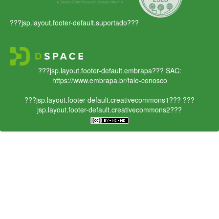
???jsp.layout.footer-default.suportado???
???jsp.layout.footer-default.embrapa???
SAC:
https://www.embrapa.br/fale-conosco
???jsp.layout.footer-default.creativecommons1???
???
jsp.layout.footer-default.creativecommons2???