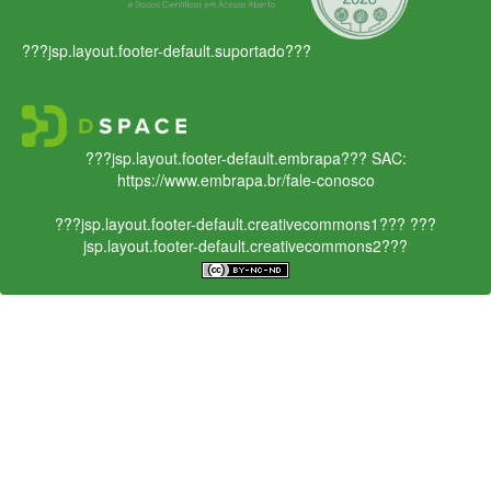
???jsp.layout.footer-default.suportado???
???jsp.layout.footer-default.embrapa???
SAC:
https://www.embrapa.br/fale-conosco
???jsp.layout.footer-default.creativecommons1???
???
jsp.layout.footer-default.creativecommons2???