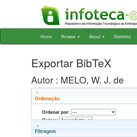
Skip
Home
Browse
About
Statistics
navigation
Exportar BibTeX
Autor : MELO, W. J. de
Ordenação
Ordenar por:
Ordem:
Filtragem