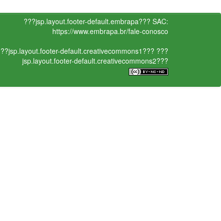
???jsp.layout.footer-default.embrapa???
SAC:
https://www.embrapa.br/fale-conosco
??jsp.layout.footer-default.creativecommons1???
???
jsp.layout.footer-default.creativecommons2???