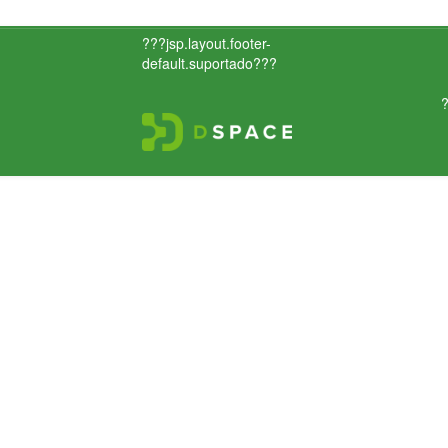
???jsp.layout.footer-
default.suportado???
?