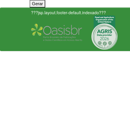
???jsp.layout.footer-default.indexado???