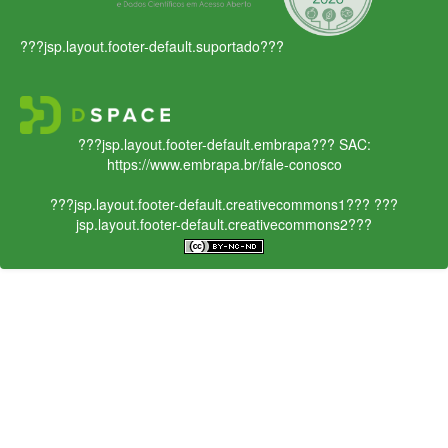
???jsp.layout.footer-default.suportado???
???jsp.layout.footer-default.embrapa???
SAC:
https://www.embrapa.br/fale-conosco
???jsp.layout.footer-default.creativecommons1???
???
jsp.layout.footer-default.creativecommons2???