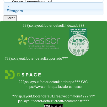
Ordem:
Filtragem
???jsp.layout.footer-default.indexado???
???jsp.layout.footer-default.suportado???
???jsp.layout.footer-default.embrapa???
SAC:
https://www.embrapa.br/fale-conosco
???jsp.layout.footer-default.creativecommons1???
???
jsp.layout.footer-default.creativecommons2???