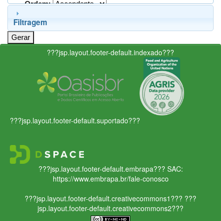
Ordem:
Filtragem
???jsp.layout.footer-default.indexado???
???jsp.layout.footer-default.suportado???
???jsp.layout.footer-default.embrapa???
SAC:
https://www.embrapa.br/fale-conosco
???jsp.layout.footer-default.creativecommons1???
???
jsp.layout.footer-default.creativecommons2???