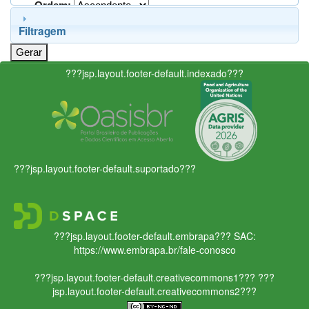
Ordem:
Filtragem
???jsp.layout.footer-default.indexado???
???jsp.layout.footer-default.suportado???
???jsp.layout.footer-default.embrapa???
SAC:
https://www.embrapa.br/fale-conosco
???jsp.layout.footer-default.creativecommons1???
???
jsp.layout.footer-default.creativecommons2???