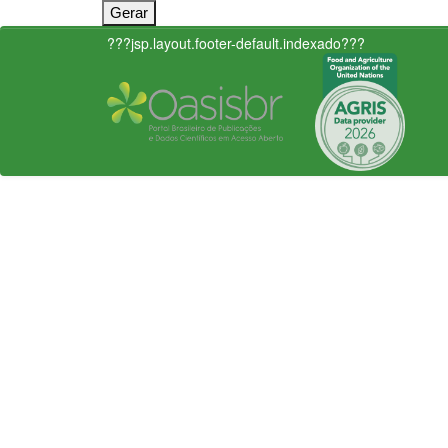
???jsp.layout.footer-default.indexado???