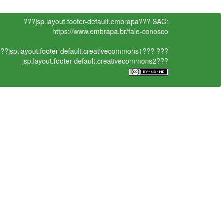
???jsp.layout.footer-default.embrapa???
SAC:
https://www.embrapa.br/fale-conosco
??jsp.layout.footer-default.creativecommons1???
???
jsp.layout.footer-default.creativecommons2???