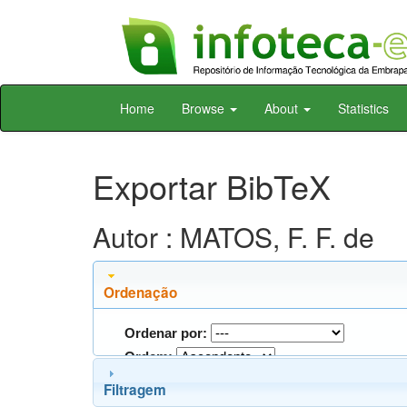
Skip
Home
Browse
About
Statistics
navigation
Exportar BibTeX
Autor : MATOS, F. F. de
Ordenação
Ordenar por:
Ordem:
Filtragem