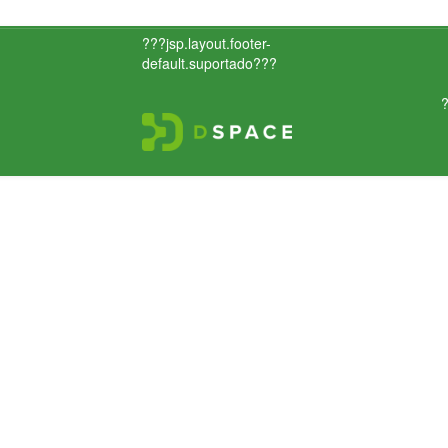
???jsp.layout.footer-
default.suportado???
?