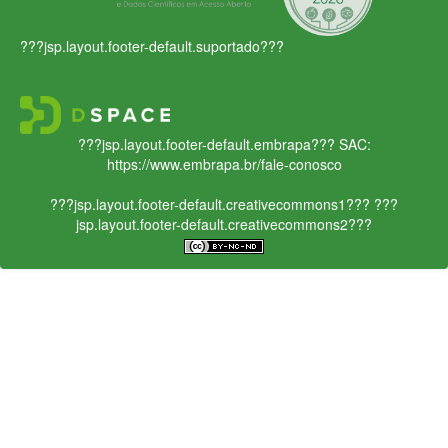
???jsp.layout.footer-default.suportado???
???jsp.layout.footer-default.embrapa???
SAC:
https://www.embrapa.br/fale-conosco
???jsp.layout.footer-default.creativecommons1???
???
jsp.layout.footer-default.creativecommons2???