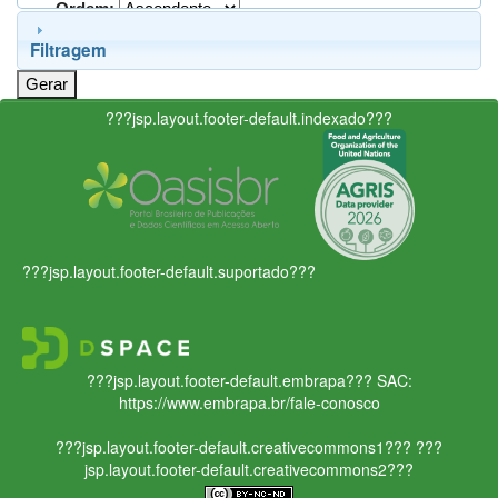
Ordem:
Filtragem
???jsp.layout.footer-default.indexado???
???jsp.layout.footer-default.suportado???
???jsp.layout.footer-default.embrapa???
SAC:
https://www.embrapa.br/fale-conosco
???jsp.layout.footer-default.creativecommons1???
???
jsp.layout.footer-default.creativecommons2???