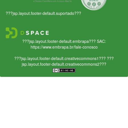
???jsp.layout.footer-default.suportado???
???jsp.layout.footer-default.embrapa???
SAC:
https://www.embrapa.br/fale-conosco
???jsp.layout.footer-default.creativecommons1???
???
jsp.layout.footer-default.creativecommons2???