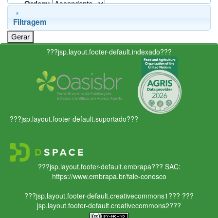
Ordem:
Filtragem
???jsp.layout.footer-default.indexado???
???jsp.layout.footer-default.suportado???
???jsp.layout.footer-default.embrapa???
SAC:
https://www.embrapa.br/fale-conosco
???jsp.layout.footer-default.creativecommons1???
???
jsp.layout.footer-default.creativecommons2???