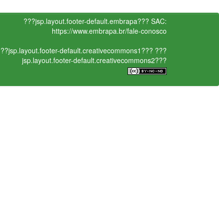
???jsp.layout.footer-default.embrapa???
SAC:
https://www.embrapa.br/fale-conosco
??jsp.layout.footer-default.creativecommons1???
???
jsp.layout.footer-default.creativecommons2???