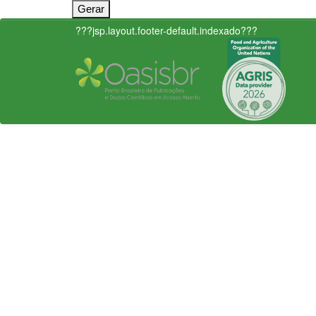
???jsp.layout.footer-default.indexado???