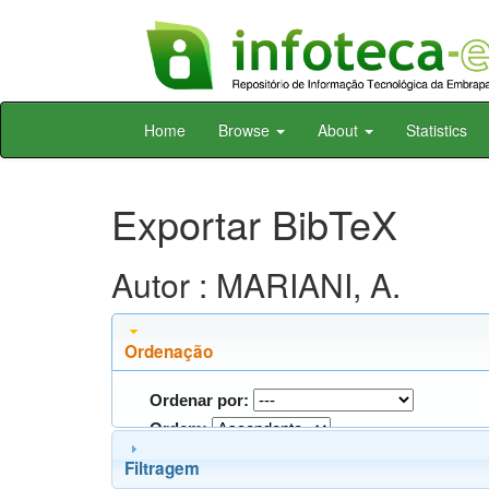
Skip
Home
Browse
About
Statistics
navigation
Exportar BibTeX
Autor : MARIANI, A.
Ordenação
Ordenar por:
Ordem:
Filtragem