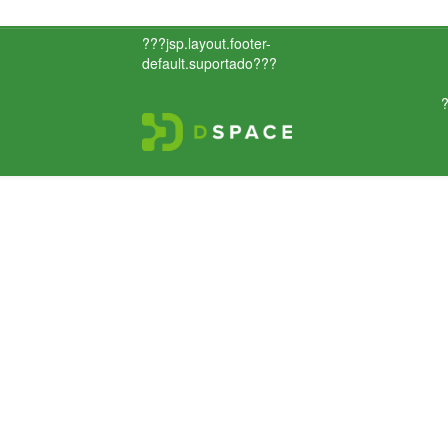
???jsp.layout.footer-
default.suportado???
?