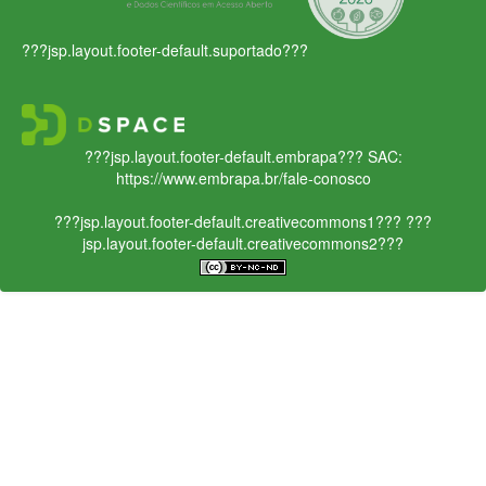
???jsp.layout.footer-default.suportado???
???jsp.layout.footer-default.embrapa???
SAC:
https://www.embrapa.br/fale-conosco
???jsp.layout.footer-default.creativecommons1???
???
jsp.layout.footer-default.creativecommons2???