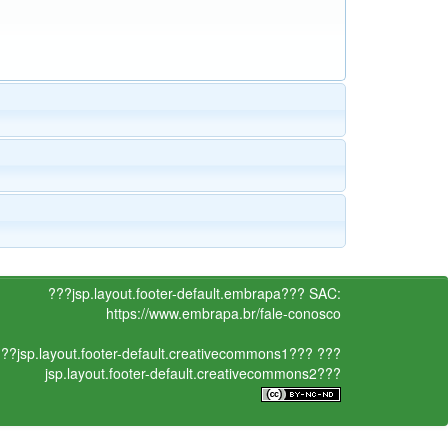
???jsp.layout.footer-default.embrapa???
SAC:
https://www.embrapa.br/fale-conosco
??jsp.layout.footer-default.creativecommons1???
???
jsp.layout.footer-default.creativecommons2???