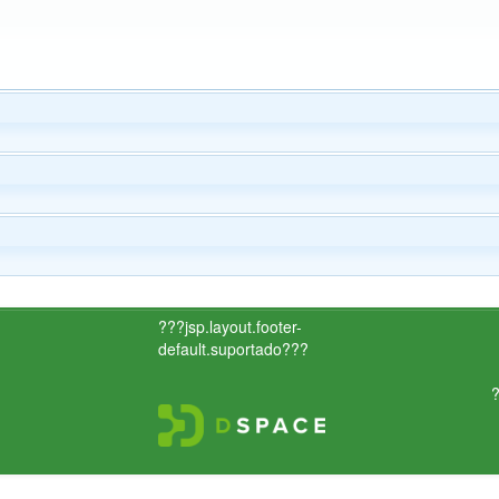
???jsp.layout.footer-
default.suportado???
?