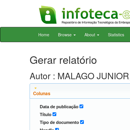
Skip
Home
Browse
About
Statistics
navigation
Gerar relatório
Autor : MALAGO JUNIOR,
Colunas
Data de publicação
Título
Tipo de documento