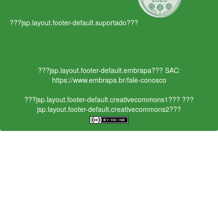
???jsp.layout.footer-default.suportado???
???jsp.layout.footer-default.embrapa???
SAC:
https://www.embrapa.br/fale-conosco
???jsp.layout.footer-default.creativecommons1???
???
jsp.layout.footer-default.creativecommons2???