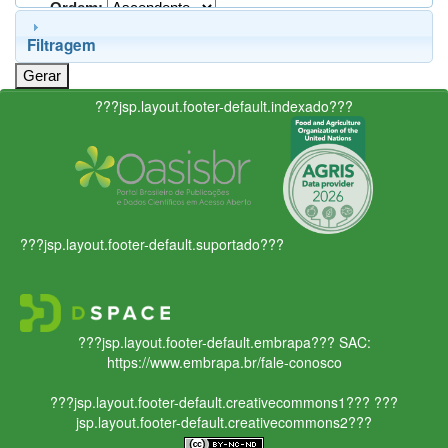
Ordem:
Filtragem
???jsp.layout.footer-default.indexado???
???jsp.layout.footer-default.suportado???
???jsp.layout.footer-default.embrapa???
SAC:
https://www.embrapa.br/fale-conosco
???jsp.layout.footer-default.creativecommons1???
???
jsp.layout.footer-default.creativecommons2???