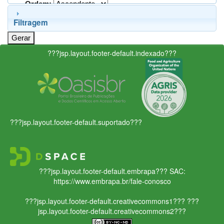
Ordem:
Filtragem
???jsp.layout.footer-default.indexado???
???jsp.layout.footer-default.suportado???
???jsp.layout.footer-default.embrapa???
SAC:
https://www.embrapa.br/fale-conosco
???jsp.layout.footer-default.creativecommons1???
???
jsp.layout.footer-default.creativecommons2???