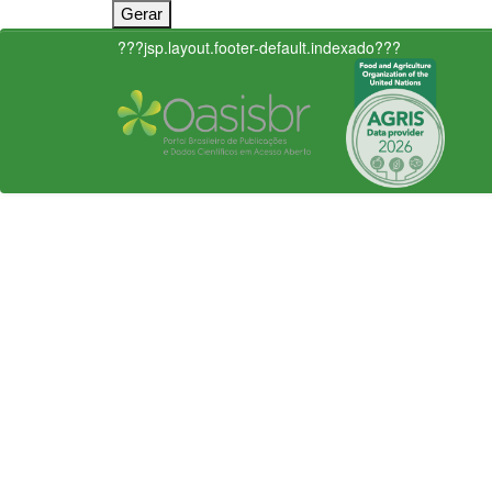
???jsp.layout.footer-default.indexado???