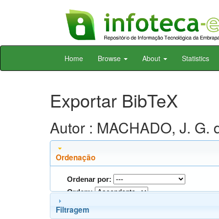
Skip
Home
Browse
About
Statistics
navigation
Exportar BibTeX
Autor : MACHADO, J. G. d
Ordenação
Ordenar por:
Ordem:
Filtragem