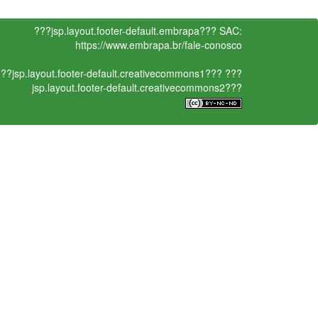
???jsp.layout.footer-default.embrapa???
SAC:
https://www.embrapa.br/fale-conosco
??jsp.layout.footer-default.creativecommons1???
???
jsp.layout.footer-default.creativecommons2???