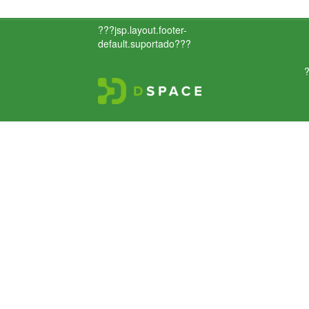
???jsp.layout.footer-
default.suportado???
?