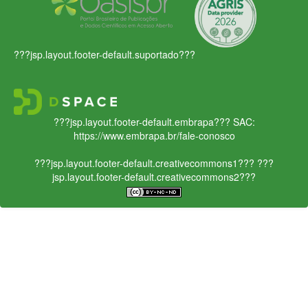
???jsp.layout.footer-default.suportado???
???jsp.layout.footer-default.embrapa???
SAC:
https://www.embrapa.br/fale-conosco
???jsp.layout.footer-default.creativecommons1???
???
jsp.layout.footer-default.creativecommons2???