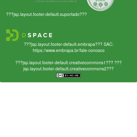
???jsp.layout.footer-default.suportado???
???jsp.layout.footer-default.embrapa???
SAC:
https://www.embrapa.br/fale-conosco
???jsp.layout.footer-default.creativecommons1???
???
jsp.layout.footer-default.creativecommons2???