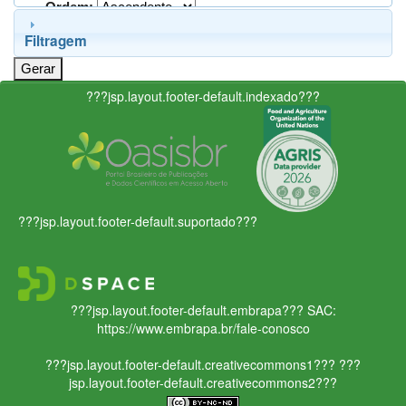
Ordem:
Filtragem
???jsp.layout.footer-default.indexado???
???jsp.layout.footer-default.suportado???
???jsp.layout.footer-default.embrapa???
SAC:
https://www.embrapa.br/fale-conosco
???jsp.layout.footer-default.creativecommons1???
???
jsp.layout.footer-default.creativecommons2???