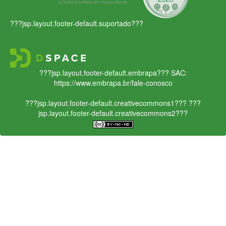
???jsp.layout.footer-default.suportado???
???jsp.layout.footer-default.embrapa???
SAC:
https://www.embrapa.br/fale-conosco
???jsp.layout.footer-default.creativecommons1???
???
jsp.layout.footer-default.creativecommons2???