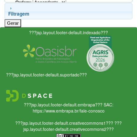
Ordem:
Filtragem
???jsp.layout.footer-default.indexado???
???jsp.layout.footer-default.suportado???
???jsp.layout.footer-default.embrapa???
SAC:
https://www.embrapa.br/fale-conosco
???jsp.layout.footer-default.creativecommons1???
???
jsp.layout.footer-default.creativecommons2???