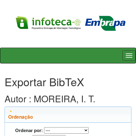
Skip
navigation
Exportar BibTeX
Autor : MOREIRA, I. T.
Ordenação
Ordenar por: