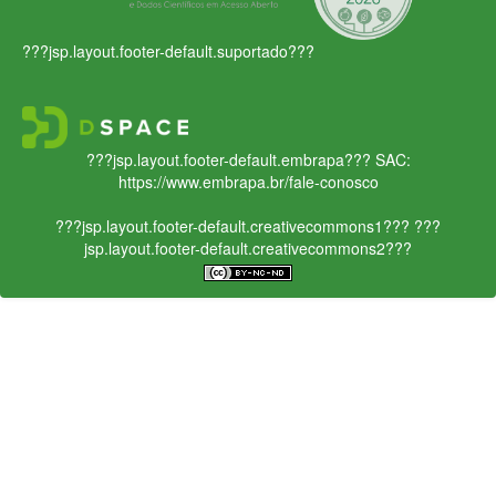
???jsp.layout.footer-default.suportado???
???jsp.layout.footer-default.embrapa???
SAC:
https://www.embrapa.br/fale-conosco
???jsp.layout.footer-default.creativecommons1???
???
jsp.layout.footer-default.creativecommons2???