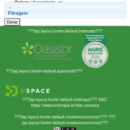
Ordem:
Filtragem
???jsp.layout.footer-default.indexado???
???jsp.layout.footer-default.suportado???
???jsp.layout.footer-default.embrapa???
SAC:
https://www.embrapa.br/fale-conosco
???jsp.layout.footer-default.creativecommons1???
???
jsp.layout.footer-default.creativecommons2???