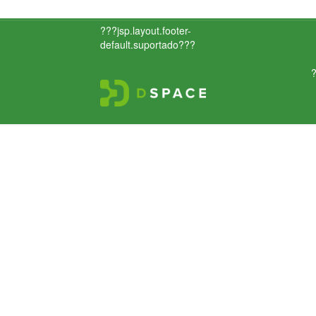
???jsp.layout.footer-
default.suportado???
?