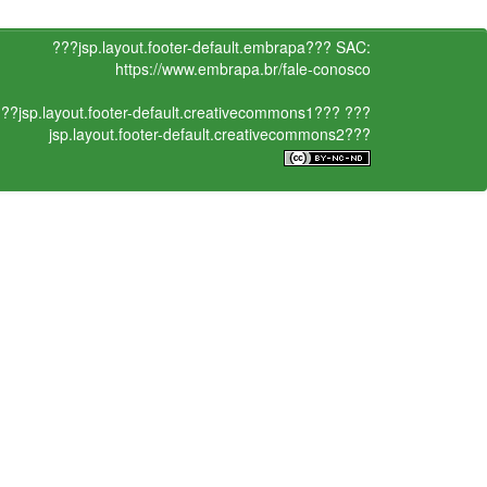
???jsp.layout.footer-default.embrapa???
SAC:
https://www.embrapa.br/fale-conosco
??jsp.layout.footer-default.creativecommons1???
???
jsp.layout.footer-default.creativecommons2???