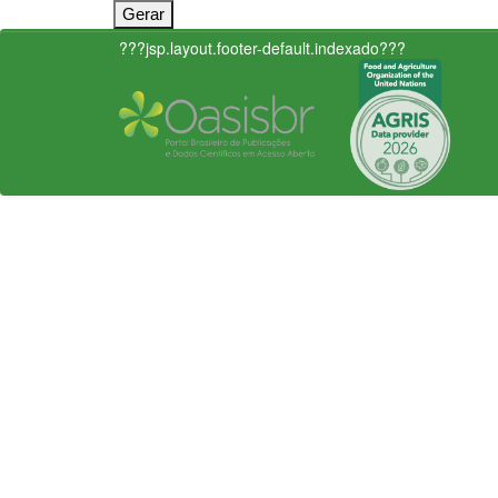
???jsp.layout.footer-default.indexado???