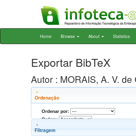
Skip
Home
Browse
About
Statistics
navigation
Exportar BibTeX
Autor : MORAIS, A. V. de 
Ordenação
Ordenar por:
Ordem:
Filtragem