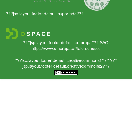
???jsp.layout.footer-default.suportado???
???jsp.layout.footer-default.embrapa???
SAC:
https://www.embrapa.br/fale-conosco
???jsp.layout.footer-default.creativecommons1???
???
jsp.layout.footer-default.creativecommons2???