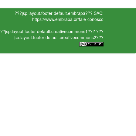
???jsp.layout.footer-default.embrapa???
SAC:
https://www.embrapa.br/fale-conosco
??jsp.layout.footer-default.creativecommons1???
???
jsp.layout.footer-default.creativecommons2???