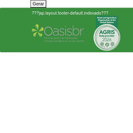
???jsp.layout.footer-default.indexado???