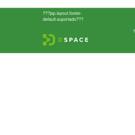
???jsp.layout.footer-
default.suportado???
?