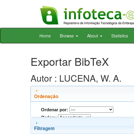
Skip
Home
Browse
About
Statistics
navigation
Exportar BibTeX
Autor : LUCENA, W. A.
Ordenação
Ordenar por:
Ordem:
Filtragem