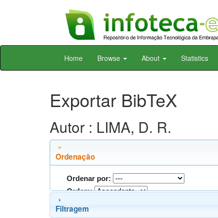
Skip
Home
Browse
About
Statistics
navigation
Exportar BibTeX
Autor : LIMA, D. R.
Ordenação
Ordenar por:
Ordem:
Filtragem