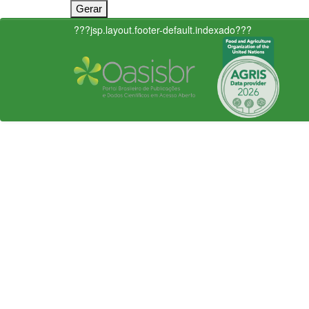
???jsp.layout.footer-default.indexado???