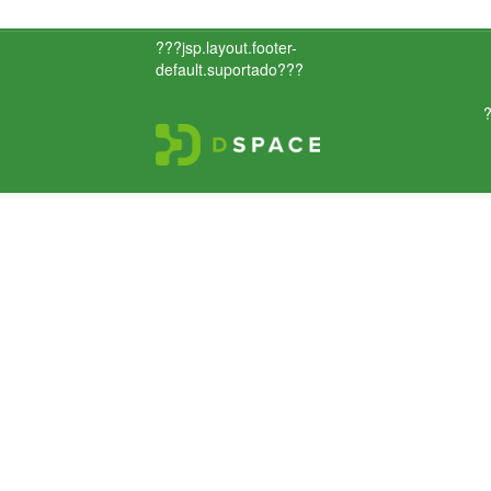
???jsp.layout.footer-
default.suportado???
?