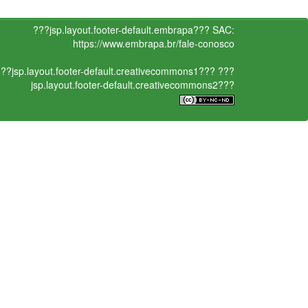
???jsp.layout.footer-default.embrapa???
SAC:
https://www.embrapa.br/fale-conosco
??jsp.layout.footer-default.creativecommons1???
???
jsp.layout.footer-default.creativecommons2???