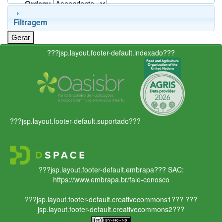
Ordem:
Filtragem
???jsp.layout.footer-default.indexado???
???jsp.layout.footer-default.suportado???
???jsp.layout.footer-default.embrapa???
SAC:
https://www.embrapa.br/fale-conosco
???jsp.layout.footer-default.creativecommons1???
???
jsp.layout.footer-default.creativecommons2???