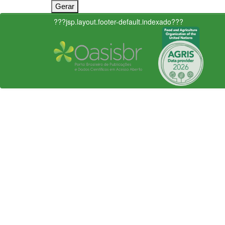
???jsp.layout.footer-default.indexado???