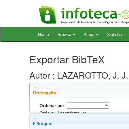
Skip
Home
Browse
About
Statistics
navigation
Exportar BibTeX
Autor : LAZAROTTO, J. J.
Ordenação
Ordenar por:
Ordem:
Filtragem