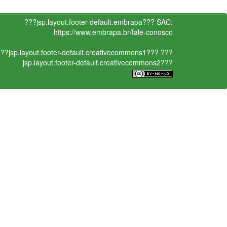
???jsp.layout.footer-default.embrapa???
SAC:
https://www.embrapa.br/fale-conosco
??jsp.layout.footer-default.creativecommons1???
???
jsp.layout.footer-default.creativecommons2???