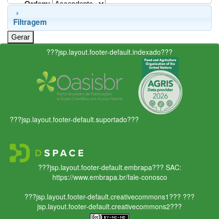
Ordem:
Filtragem
???jsp.layout.footer-default.indexado???
???jsp.layout.footer-default.suportado???
???jsp.layout.footer-default.embrapa???
SAC:
https://www.embrapa.br/fale-conosco
???jsp.layout.footer-default.creativecommons1???
???
jsp.layout.footer-default.creativecommons2???