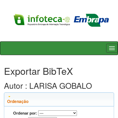
Skip
navigation
Exportar BibTeX
Autor : LARISA GOBALO
Ordenação
Ordenar por: