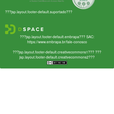
???jsp.layout.footer-default.suportado???
???jsp.layout.footer-default.embrapa???
SAC:
https://www.embrapa.br/fale-conosco
???jsp.layout.footer-default.creativecommons1???
???
jsp.layout.footer-default.creativecommons2???