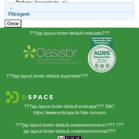
Ordem:
Filtragem
???jsp.layout.footer-default.indexado???
???jsp.layout.footer-default.suportado???
???jsp.layout.footer-default.embrapa???
SAC:
https://www.embrapa.br/fale-conosco
???jsp.layout.footer-default.creativecommons1???
???
jsp.layout.footer-default.creativecommons2???