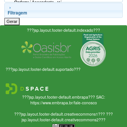
Ordem:
Filtragem
???jsp.layout.footer-default.indexado???
???jsp.layout.footer-default.suportado???
???jsp.layout.footer-default.embrapa???
SAC:
https://www.embrapa.br/fale-conosco
???jsp.layout.footer-default.creativecommons1???
???
jsp.layout.footer-default.creativecommons2???