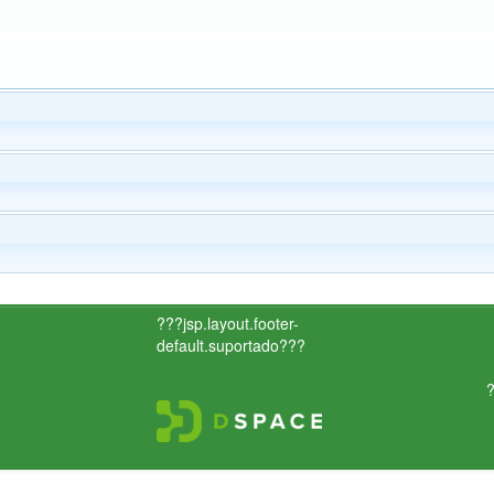
???jsp.layout.footer-
default.suportado???
?