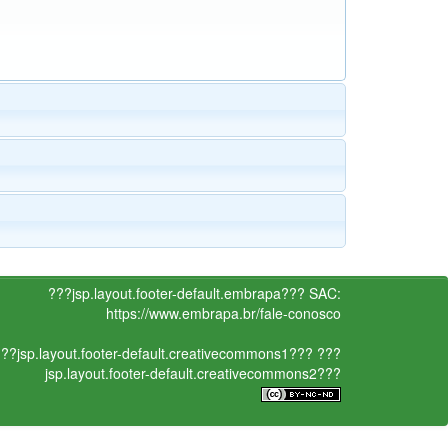
???jsp.layout.footer-default.embrapa???
SAC:
https://www.embrapa.br/fale-conosco
??jsp.layout.footer-default.creativecommons1???
???
jsp.layout.footer-default.creativecommons2???