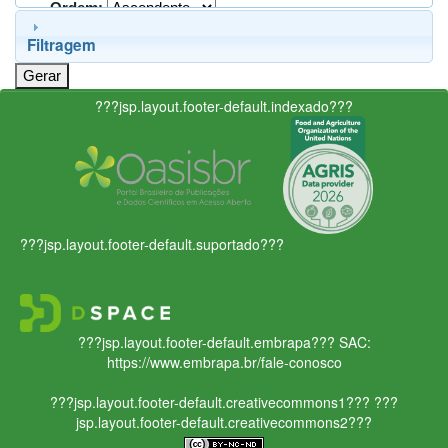
Ordem:
Filtragem
???jsp.layout.footer-default.indexado???
???jsp.layout.footer-default.suportado???
???jsp.layout.footer-default.embrapa???
SAC:
https://www.embrapa.br/fale-conosco
???jsp.layout.footer-default.creativecommons1???
???
jsp.layout.footer-default.creativecommons2???