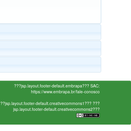
???jsp.layout.footer-default.embrapa???
SAC:
https://www.embrapa.br/fale-conosco
??jsp.layout.footer-default.creativecommons1???
???
jsp.layout.footer-default.creativecommons2???