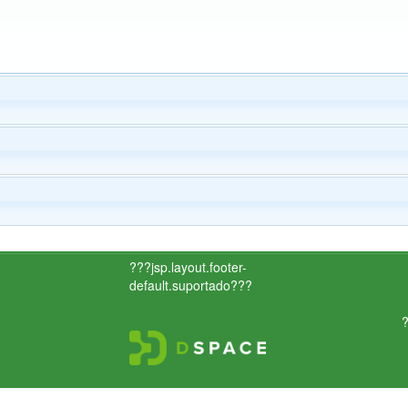
???jsp.layout.footer-
default.suportado???
?