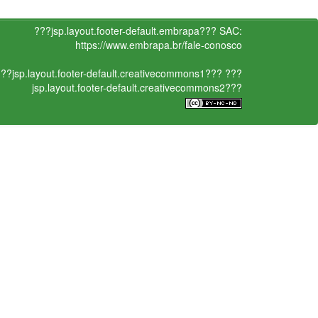
???jsp.layout.footer-default.embrapa???
SAC:
https://www.embrapa.br/fale-conosco
??jsp.layout.footer-default.creativecommons1???
???
jsp.layout.footer-default.creativecommons2???