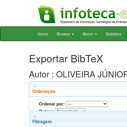
Skip
Home
Browse
About
Statistics
navigation
Exportar BibTeX
Autor : OLIVEIRA JÚNIOR,
Ordenação
Ordenar por:
Ordem:
Filtragem