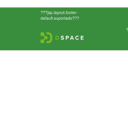
???jsp.layout.footer-
default.suportado???
?