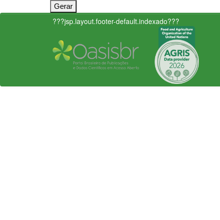
???jsp.layout.footer-default.indexado???