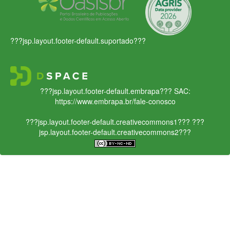
???jsp.layout.footer-default.suportado???
???jsp.layout.footer-default.embrapa???
SAC:
https://www.embrapa.br/fale-conosco
???jsp.layout.footer-default.creativecommons1???
???
jsp.layout.footer-default.creativecommons2???