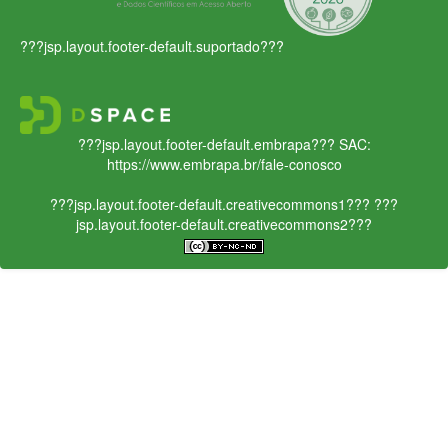
???jsp.layout.footer-default.suportado???
???jsp.layout.footer-default.embrapa???
SAC:
https://www.embrapa.br/fale-conosco
???jsp.layout.footer-default.creativecommons1???
???
jsp.layout.footer-default.creativecommons2???