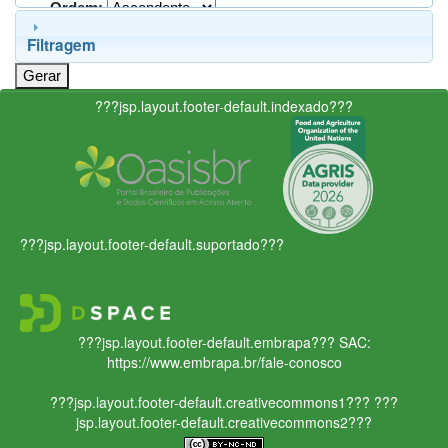
Ordem:
Filtragem
???jsp.layout.footer-default.indexado???
???jsp.layout.footer-default.suportado???
???jsp.layout.footer-default.embrapa???
SAC:
https://www.embrapa.br/fale-conosco
???jsp.layout.footer-default.creativecommons1???
???
jsp.layout.footer-default.creativecommons2???