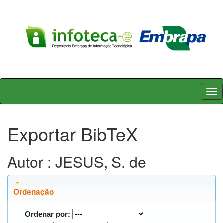
Skip
navigation
Exportar BibTeX
Autor : JESUS, S. de
Ordenação
Ordenar por: